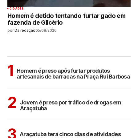
CIDADES
Homem é detido tentando furtar gado em
fazenda de Glicério
por
Da redação
05/08/2026
MAIS LIDAS
ARAÇATUBA
1
Homem é preso após furtar produtos
artesanais de barracas na Praça Rui Barbosa
ARAÇATUBA
2
Jovem é preso por tráfico de drogas em
Araçatuba
ARAÇATUBA
CULTURA
3
Araçatuba terá cinco dias de atividades