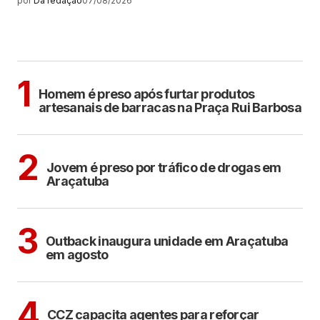
por
Da redação
07/08/2026
MAIS LIDAS
ARAÇATUBA
1
Homem é preso após furtar produtos
artesanais de barracas na Praça Rui Barbosa
ARAÇATUBA
2
Jovem é preso por tráfico de drogas em
Araçatuba
ARAÇATUBA
3
Outback inaugura unidade em Araçatuba
em agosto
ARAÇATUBA
4
CCZ capacita agentes para reforçar