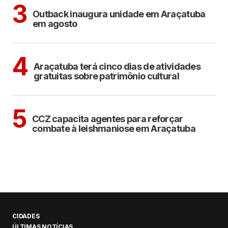
ARAÇATUBA
3
Outback inaugura unidade em Araçatuba
em agosto
ARAÇATUBA
CULTURA
4
Araçatuba terá cinco dias de atividades
gratuitas sobre patrimônio cultural
ARAÇATUBA
5
CCZ capacita agentes para reforçar
combate à leishmaniose em Araçatuba
CIDADES
ÚLTIMAS NOTÍCIAS