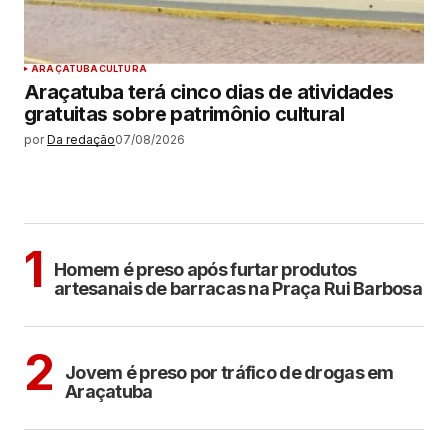
ARAÇATUBA
CULTURA
Araçatuba terá cinco dias de atividades
gratuitas sobre patrimônio cultural
por
Da redação
07/08/2026
MAIS LIDAS
ARAÇATUBA
1
Homem é preso após furtar produtos
artesanais de barracas na Praça Rui Barbosa
ARAÇATUBA
2
Jovem é preso por tráfico de drogas em
Araçatuba