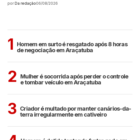
por
Da redação
06/08/2026
MAIS LIDAS
ARAÇATUBA
1
Homem em surto é resgatado após 8 horas
de negociação em Araçatuba
ARAÇATUBA
2
Mulher é socorrida após perder o controle
e tombar veículo em Araçatuba
ARAÇATUBA
3
Criador é multado por manter canários-da-
terra irregularmente em cativeiro
CIDADES