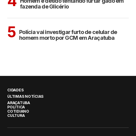
4
Homem é detido tentando furtar gado em
fazenda de Glicério
ARAÇATUBA
5
Polícia vai investigar furto de celular de
homem morto por GCM em Araçatuba
CIDADES
ÚLTIMAS NOTÍCIAS
ARAÇATUBA
POLÍTICA
COTIDIANO
CULTURA