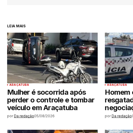
LEIA MAIS
ARAÇATUBA
ARAÇATUBA
Mulher é socorrida após
Homem e
perder o controle e tombar
resgatad
veículo em Araçatuba
negocia
por
Da redação
05/08/2026
por
Da redação