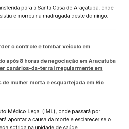
ransferida para a Santa Casa de Araçatuba, onde
sistiu e morreu na madrugada deste domingo.
rder o controle e tombar veículo em
o após 8 horas de negociação em Araçatuba
er canários-da-terra irregularmente em
de mulher morta e esquartejada em Rio
tuto Médico Legal (IML), onde passará por
rá apontar a causa da morte e esclarecer se o
ueda sofrida na unidade de saúde.