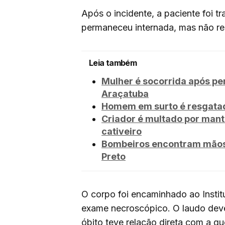
Após o incidente, a paciente foi t
permaneceu internada, mas não re
Leia também
Mulher é socorrida após pe
Araçatuba
Homem em surto é resgatad
Criador é multado por mant
cativeiro
Bombeiros encontram mãos 
Preto
O corpo foi encaminhado ao Insti
exame necroscópico. O laudo deve
óbito teve relação direta com a q