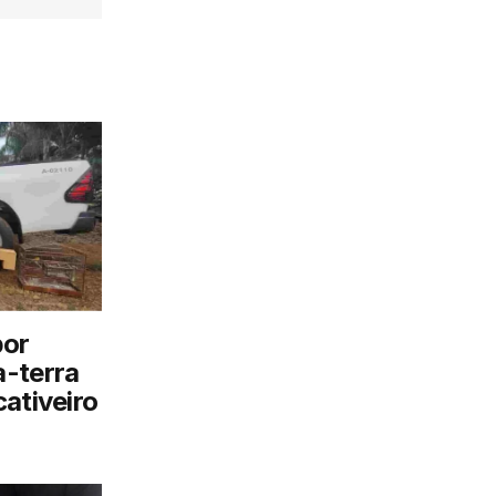
por
a-terra
ativeiro