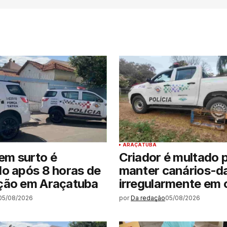
ARAÇATUBA
m surto é
Criador é multado 
o após 8 horas de
manter canários-d
ção em Araçatuba
irregularmente em c
05/08/2026
por
Da redação
05/08/2026