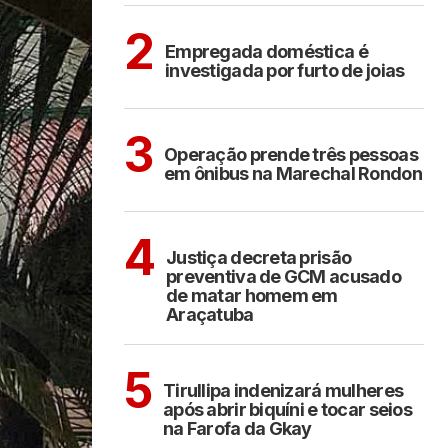
ARAÇATUBA
2
Empregada doméstica é
investigada por furto de joias
ARAÇATUBA
3
Operação prende três pessoas
em ônibus na Marechal Rondon
ARAÇATUBA
4
Justiça decreta prisão
preventiva de GCM acusado
de matar homem em
Araçatuba
COTIDIANO
5
Tirullipa indenizará mulheres
após abrir biquíni e tocar seios
na Farofa da Gkay