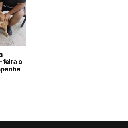
a
feira o
mpanha