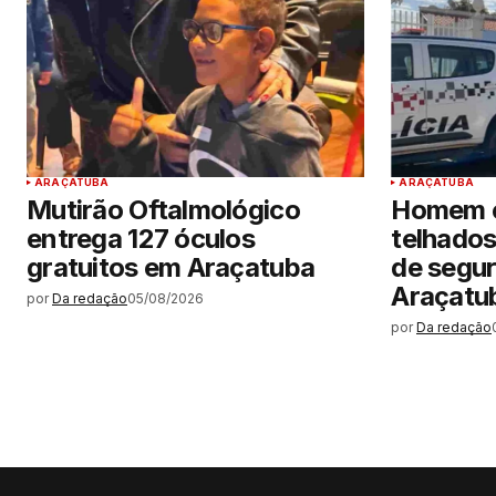
ARAÇATUBA
ARAÇATUBA
Mutirão Oftalmológico
Homem e
entrega 127 óculos
telhados
gratuitos em Araçatuba
de segu
Araçatu
por
Da redação
05/08/2026
por
Da redação