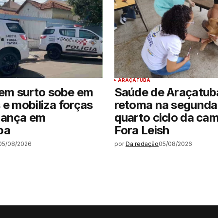
ARAÇATUBA
m surto sobe em
Saúde de Araçatub
 e mobiliza forças
retoma na segunda-
rança em
quarto ciclo da ca
ba
Fora Leish
05/08/2026
por
Da redação
05/08/2026