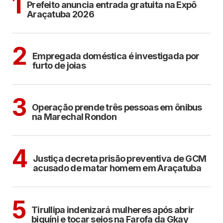
1
Prefeito anuncia entrada gratuita na Expô
Araçatuba 2026
ARAÇATUBA
2
Empregada doméstica é investigada por
furto de joias
ARAÇATUBA
3
Operação prende três pessoas em ônibus
na Marechal Rondon
ARAÇATUBA
4
Justiça decreta prisão preventiva de GCM
acusado de matar homem em Araçatuba
COTIDIANO
5
Tirullipa indenizará mulheres após abrir
biquíni e tocar seios na Farofa da Gkay