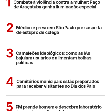
1
Combate à violência contra a mulher: Paço
de Araçatuba ganha iluminação especial
CIDADES
2
Médico é preso em São Paulo por suspeita
de estupro de colega
POLÍTICA
COTIDIANO
3
Camaleões ideológicos: como as IAs
bajulam usuários e alimentam bolhas
políticas
ARAÇATUBA
4
Cemitérios municipais estão preparados
para receber visitantes no Dia dos Pais
ARAÇATUBA
5
PM prende homem e descobre laboratório