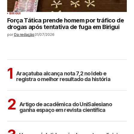
BIRIGUI
Força Tática prende homem por tráfico de
drogas após tentativa de fuga em Birigui
por
Da redação
31/07/2026
MAIS LIDAS
ARAÇATUBA
1
Araçatuba alcança nota 7,2 no Ideb e
registra o melhor resultado da história
ARAÇATUBA
2
Artigo de acadêmica do UniSalesiano
ganha espaço em revista científica
ARAÇATUBA