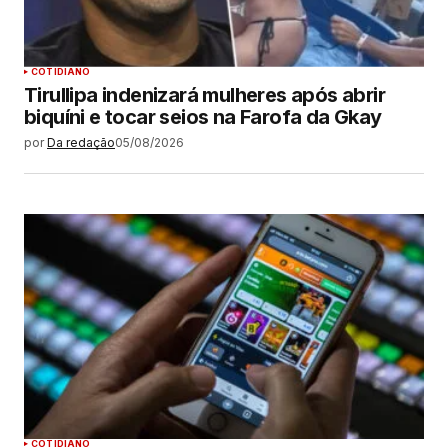
COTIDIANO
Tirullipa indenizará mulheres após abrir
biquíni e tocar seios na Farofa da Gkay
por
Da redação
05/08/2026
COTIDIANO