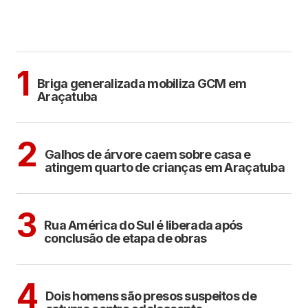
MAIS LIDAS
ARAÇATUBA
1
Briga generalizada mobiliza GCM em
Araçatuba
ARAÇATUBA
2
Galhos de árvore caem sobre casa e
atingem quarto de crianças em Araçatuba
ARAÇATUBA
3
Rua América do Sul é liberada após
conclusão de etapa de obras
CIDADES
4
Dois homens são presos suspeitos de