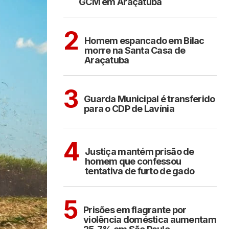
GCM em Araçatuba
CIDADES
2
Homem espancado em Bilac
morre na Santa Casa de
Araçatuba
ARAÇATUBA
3
Guarda Municipal é transferido
para o CDP de Lavínia
CIDADES
4
Justiça mantém prisão de
homem que confessou
tentativa de furto de gado
CIDADES
5
Prisões em flagrante por
violência doméstica aumentam