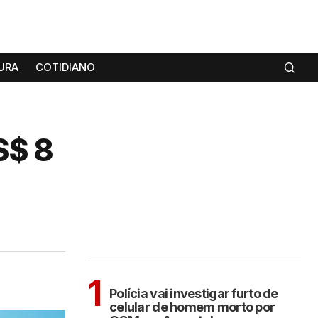
URA
COTIDIANO
S$ 8
MAIS LIDAS
ARAÇATUBA
1
Polícia vai investigar furto de
celular de homem morto por