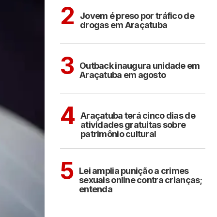
ARAÇATUBA
2
Jovem é preso por tráfico de
drogas em Araçatuba
ARAÇATUBA
3
Outback inaugura unidade em
Araçatuba em agosto
ARAÇATUBA
CULTURA
4
Araçatuba terá cinco dias de
atividades gratuitas sobre
patrimônio cultural
COTIDIANO
5
Lei amplia punição a crimes
sexuais online contra crianças;
entenda