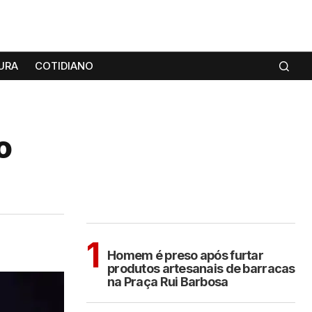
URA
COTIDIANO
o
MAIS LIDAS
ARAÇATUBA
1
Homem é preso após furtar
produtos artesanais de barracas
na Praça Rui Barbosa