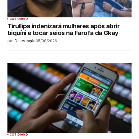
COTIDIANO
Tirullipa indenizará mulheres após abrir
biquíni e tocar seios na Farofa da Gkay
por
Da redação
05/08/2026
COTIDIANO