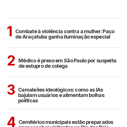
MAIS LIDAS
ARAÇATUBA
1
Combate à violência contra a mulher: Paço
de Araçatuba ganha iluminação especial
CIDADES
2
Médico é preso em São Paulo por suspeita
de estupro de colega
POLÍTICA
COTIDIANO
3
Camaleões ideológicos: como as IAs
bajulam usuários e alimentam bolhas
políticas
ARAÇATUBA
4
Cemitérios municipais estão preparados