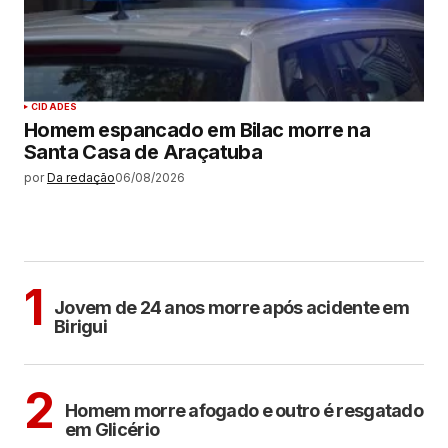
CIDADES
Homem espancado em Bilac morre na
Santa Casa de Araçatuba
por
Da redação
06/08/2026
MAIS LIDAS
BIRIGUI
1
Jovem de 24 anos morre após acidente em
Birigui
Sem categoria
2
Homem morre afogado e outro é resgatado
em Glicério