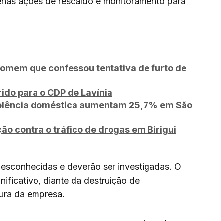
enas ações de rescaldo e monitoramento para
omem que confessou tentativa de furto de
rido para o CDP de Lavínia
violência doméstica aumentam 25,7% em São
ção contra o tráfico de drogas em Birigui
desconhecidas e deverão ser investigadas. O
nificativo, diante da destruição de
tura da empresa.