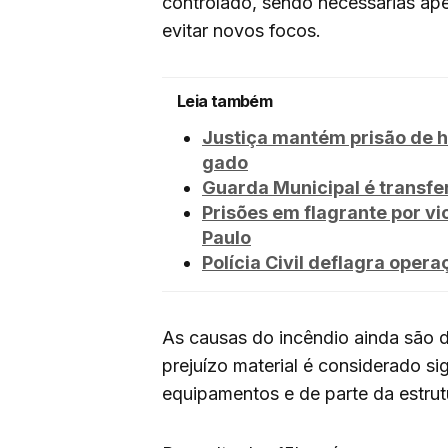
controlado, sendo necessárias ap
evitar novos focos.
Leia também
Justiça mantém prisão de h
gado
Guarda Municipal é transfe
Prisões em flagrante por 
Paulo
Polícia Civil deflagra opera
As causas do incêndio ainda são 
prejuízo material é considerado sig
equipamentos e de parte da estru