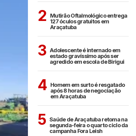
ARAÇATUBA
2
Mutirão Oftalmológico entrega
127 óculos gratuitos em
Araçatuba
BIRIGUI
3
Adolescente é internado em
estado gravíssimo após ser
agredido em escola de Birigui
ARAÇATUBA
4
Homem em surto é resgatado
após 8 horas de negociação
em Araçatuba
ARAÇATUBA
5
Saúde de Araçatuba retoma na
segunda-feira o quarto ciclo da
campanha Fora Leish