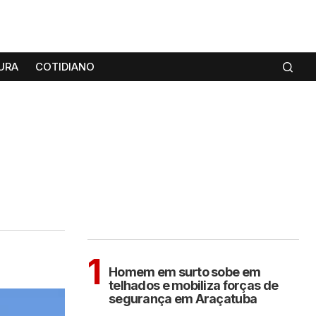
URA
COTIDIANO
MAIS LIDAS
ARAÇATUBA
1
Homem em surto sobe em
telhados e mobiliza forças de
segurança em Araçatuba