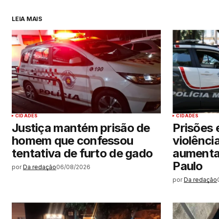
LEIA MAIS
CIDADES
CIDADES
Justiça mantém prisão de
Prisões 
homem que confessou
violênci
tentativa de furto de gado
aumenta
Paulo
por
Da redação
06/08/2026
por
Da redação