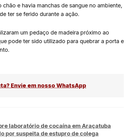
o chão e havia manchas de sangue no ambiente,
e ter se ferido durante a ação.
localizaram um pedaço de madeira próximo ao
e pode ter sido utilizado para quebrar a porta e
nto.
uta? Envie em nosso WhatsApp
e laboratório de cocaína em Araçatuba
o por suspeita de estupro de colega