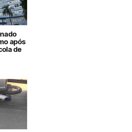
rnado
imo após
cola de