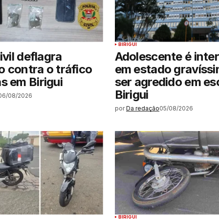
BIRIGUI
ivil deflagra
Adolescente é inte
 contra o tráfico
em estado gravíss
s em Birigui
ser agredido em es
Birigui
06/08/2026
por
Da redação
05/08/2026
BIRIGUI