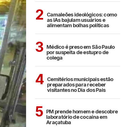
POLÍTICA
COTIDIANO
2
Camaleões ideológicos: como
as IAs bajulam usuários e
alimentam bolhas políticas
CIDADES
3
Médico é preso em São Paulo
por suspeita de estupro de
colega
ARAÇATUBA
4
Cemitérios municipais estão
preparados para receber
visitantes no Dia dos Pais
ARAÇATUBA
5
PM prende homem e descobre
laboratório de cocaína em
Araçatuba