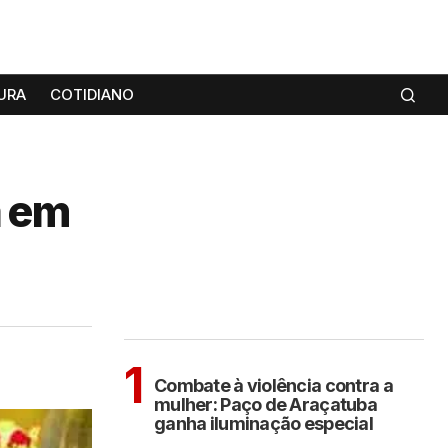
URA
COTIDIANO
a em
MAIS LIDAS
ARAÇATUBA
1
Combate à violência contra a
mulher: Paço de Araçatuba
ganha iluminação especial