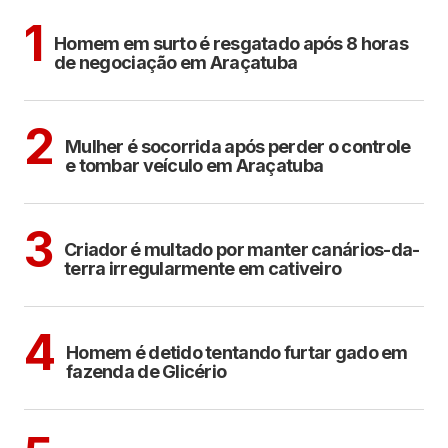
ARAÇATUBA
1
Homem em surto é resgatado após 8 horas
de negociação em Araçatuba
ARAÇATUBA
2
Mulher é socorrida após perder o controle
e tombar veículo em Araçatuba
ARAÇATUBA
3
Criador é multado por manter canários-da-
terra irregularmente em cativeiro
CIDADES
4
Homem é detido tentando furtar gado em
fazenda de Glicério
CIDADES