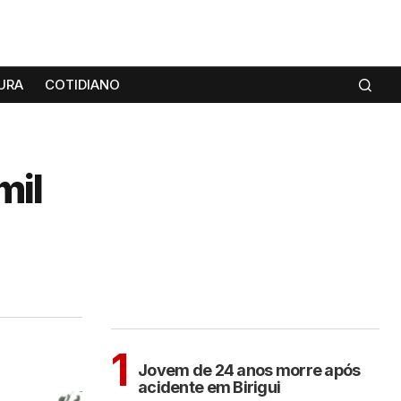
URA
COTIDIANO
mil
MAIS LIDAS
BIRIGUI
1
Jovem de 24 anos morre após
acidente em Birigui