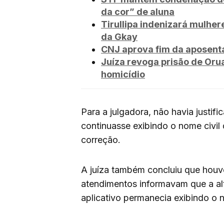
da cor” de aluna
Tirullipa indenizará mulhere
da Gkay
CNJ aprova fim da aposenta
Juíza revoga prisão de Oru
homicídio
Para a julgadora, não havia justific
continuasse exibindo o nome civil
correção.
A juíza também concluiu que houve
atendimentos informavam que a al
aplicativo permanecia exibindo o 