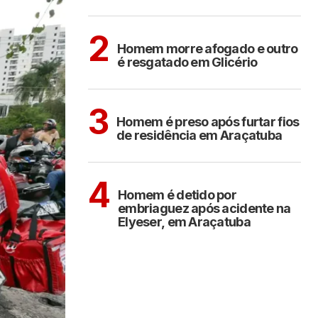
Sem categoria
2
Homem morre afogado e outro
é resgatado em Glicério
ARAÇATUBA
3
Homem é preso após furtar fios
de residência em Araçatuba
ARAÇATUBA
4
Homem é detido por
embriaguez após acidente na
Elyeser, em Araçatuba