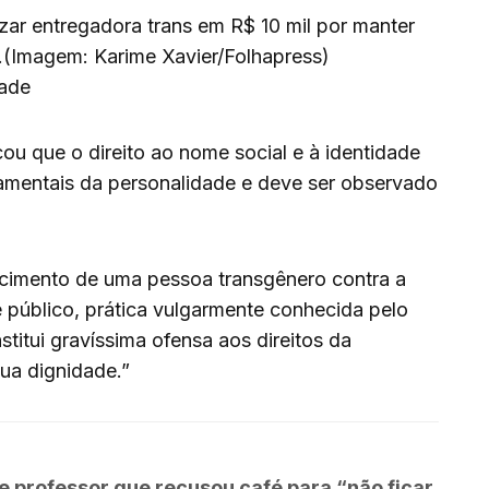
zar entregadora trans em R$ 10 mil por manter
vo.(Imagem: Karime Xavier/Folhapress)
dade
acou que o direito ao nome social e à identidade
damentais da personalidade e deve ser observado
scimento de uma pessoa transgênero contra a
 público, prática vulgarmente conhecida pelo
titui gravíssima ofensa aos direitos da
sua dignidade.”
professor que recusou café para “não ficar