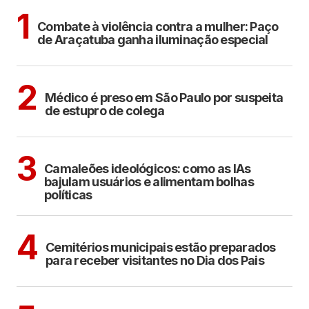
ARAÇATUBA
1
Combate à violência contra a mulher: Paço
de Araçatuba ganha iluminação especial
CIDADES
2
Médico é preso em São Paulo por suspeita
de estupro de colega
POLÍTICA
COTIDIANO
3
Camaleões ideológicos: como as IAs
bajulam usuários e alimentam bolhas
políticas
ARAÇATUBA
4
Cemitérios municipais estão preparados
para receber visitantes no Dia dos Pais
ARAÇATUBA