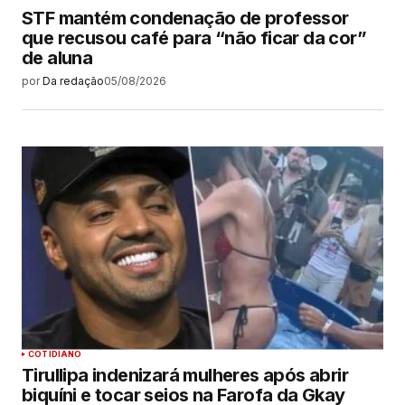
STF mantém condenação de professor
que recusou café para “não ficar da cor”
de aluna
por
Da redação
05/08/2026
COTIDIANO
Tirullipa indenizará mulheres após abrir
biquíni e tocar seios na Farofa da Gkay