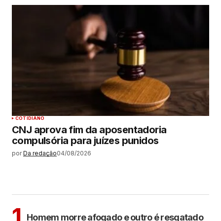
COTIDIANO
CNJ aprova fim da aposentadoria
compulsória para juízes punidos
por
Da redação
04/08/2026
MAIS LIDAS
Sem categoria
1
Homem morre afogado e outro é resgatado