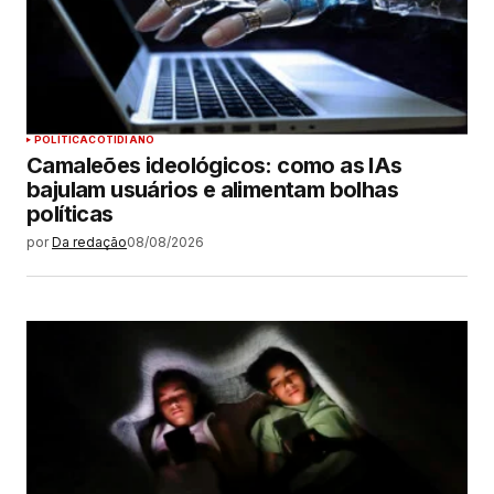
POLÍTICA
COTIDIANO
Camaleões ideológicos: como as IAs
bajulam usuários e alimentam bolhas
políticas
por
Da redação
08/08/2026