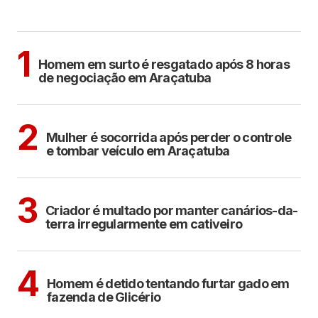
MAIS LIDAS
ARAÇATUBA
1
Homem em surto é resgatado após 8 horas
de negociação em Araçatuba
ARAÇATUBA
2
Mulher é socorrida após perder o controle
e tombar veículo em Araçatuba
ARAÇATUBA
3
Criador é multado por manter canários-da-
terra irregularmente em cativeiro
CIDADES
4
Homem é detido tentando furtar gado em
fazenda de Glicério