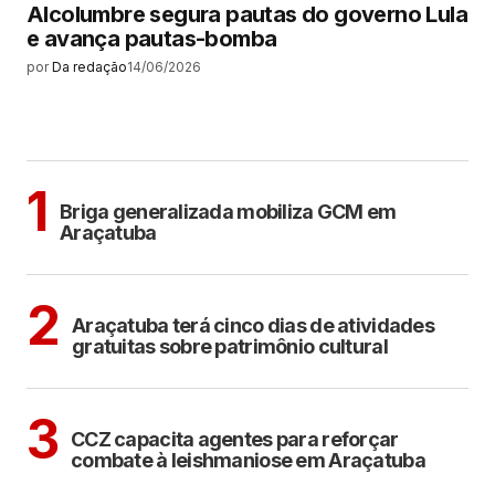
Alcolumbre segura pautas do governo Lula
e avança pautas-bomba
por
Da redação
14/06/2026
MAIS LIDAS
ARAÇATUBA
1
Briga generalizada mobiliza GCM em
Araçatuba
ARAÇATUBA
CULTURA
2
Araçatuba terá cinco dias de atividades
gratuitas sobre patrimônio cultural
ARAÇATUBA
3
CCZ capacita agentes para reforçar
combate à leishmaniose em Araçatuba