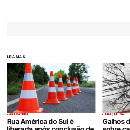
LEIA MAIS
ARAÇATUBA
ARAÇATUBA
Rua América do Sul é
Galhos 
liberada após conclusão de
sobre ca