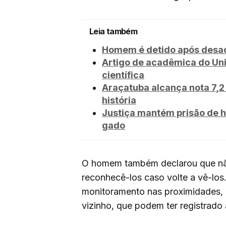
Leia também
Homem é detido após desaca
Artigo de acadêmica do Un
científica
Araçatuba alcança nota 7,2 
história
Justiça mantém prisão de h
gado
O homem também declarou que não
reconhecê-los caso volte a vê-los
monitoramento nas proximidades, 
vizinho, que podem ter registrado