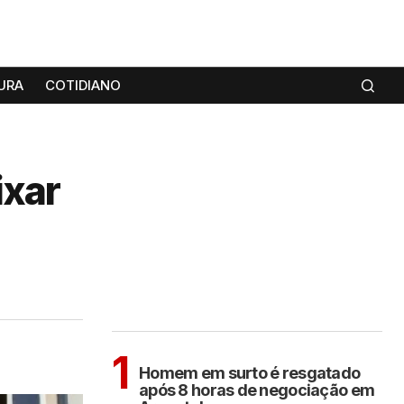
URA
COTIDIANO
ixar
MAIS LIDAS
ARAÇATUBA
1
Homem em surto é resgatado
após 8 horas de negociação em