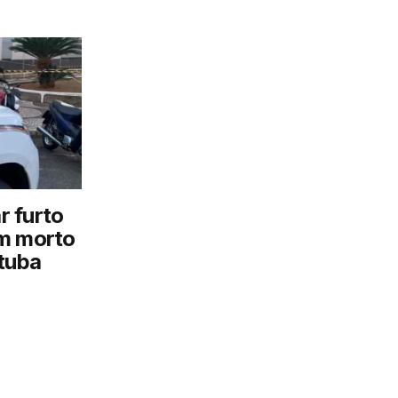
ar furto
em morto
tuba