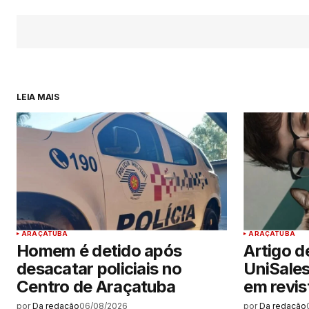
LEIA MAIS
ARAÇATUBA
ARAÇATUBA
Homem é detido após
Artigo d
desacatar policiais no
UniSale
Centro de Araçatuba
em revist
por
Da redação
06/08/2026
por
Da redação