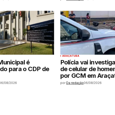
ARAÇATUBA
unicipal é
Polícia vai investig
ido para o CDP de
de celular de hom
por GCM em Araça
06/08/2026
por
Da redação
06/08/2026