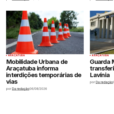
ARAÇATUBA
ARAÇATUBA
Mobilidade Urbana de
Guarda M
Araçatuba informa
transfer
interdições temporárias de
Lavínia
vias
por
Da redação
por
Da redação
06/08/2026