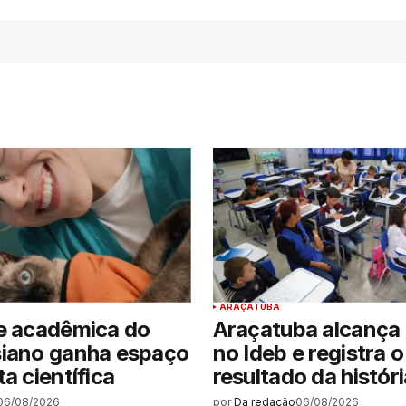
ARAÇATUBA
e acadêmica do
Araçatuba alcança 
siano ganha espaço
no Ideb e registra 
a científica
resultado da históri
06/08/2026
por
Da redação
06/08/2026