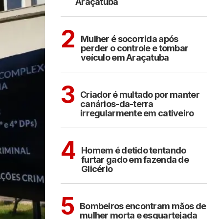
Araçatuba
ARAÇATUBA
2
Mulher é socorrida após
perder o controle e tombar
veículo em Araçatuba
ARAÇATUBA
3
Criador é multado por manter
canários-da-terra
irregularmente em cativeiro
CIDADES
4
Homem é detido tentando
furtar gado em fazenda de
Glicério
CIDADES
5
Bombeiros encontram mãos de
mulher morta e esquartejada