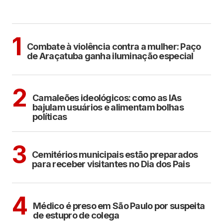
MAIS LIDAS
ARAÇATUBA
1
Combate à violência contra a mulher: Paço
de Araçatuba ganha iluminação especial
POLÍTICA
COTIDIANO
2
Camaleões ideológicos: como as IAs
bajulam usuários e alimentam bolhas
políticas
ARAÇATUBA
3
Cemitérios municipais estão preparados
para receber visitantes no Dia dos Pais
CIDADES
4
Médico é preso em São Paulo por suspeita
de estupro de colega