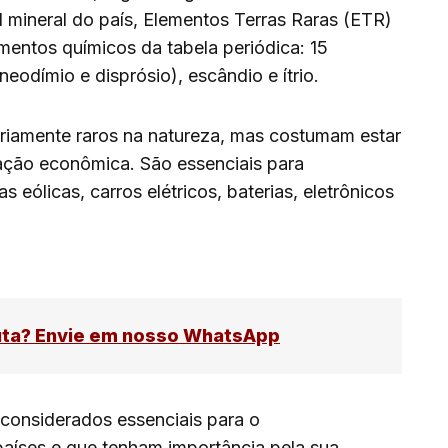
l mineral do país, Elementos Terras Raras (ETR)
mentos químicos da tabela periódica: 15
neodímio e disprósio), escândio e ítrio.
iamente raros na natureza, mas costumam estar
oração econômica. São essenciais para
 eólicas, carros elétricos, baterias, eletrônicos
uta? Envie em nosso WhatsApp
 considerados essenciais para o
íses e que tenham importância pela sua