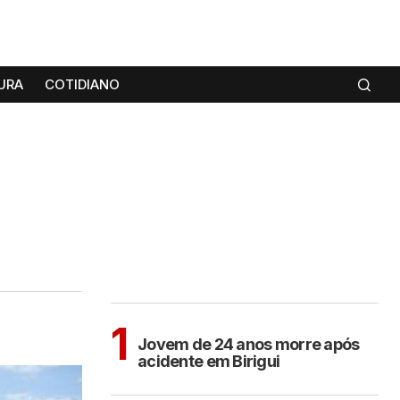
URA
COTIDIANO
MAIS LIDAS
BIRIGUI
1
Jovem de 24 anos morre após
acidente em Birigui