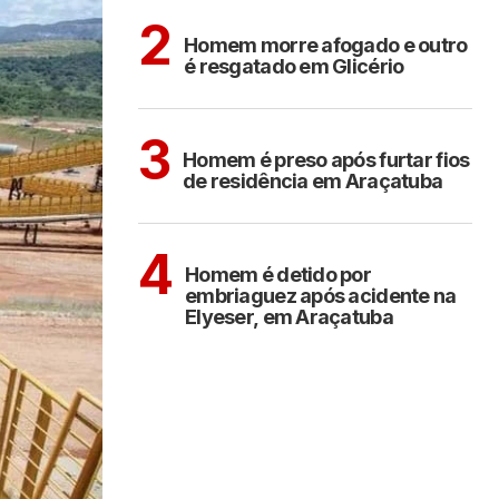
Sem categoria
2
Homem morre afogado e outro
é resgatado em Glicério
ARAÇATUBA
3
Homem é preso após furtar fios
de residência em Araçatuba
ARAÇATUBA
4
Homem é detido por
embriaguez após acidente na
Elyeser, em Araçatuba