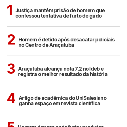
CIDADES
1
Justiça mantém prisão de homem que
confessou tentativa de furto de gado
ARAÇATUBA
2
Homem é detido após desacatar policiais
no Centro de Araçatuba
ARAÇATUBA
3
Araçatuba alcança nota 7,2 no Ideb e
registra o melhor resultado da história
ARAÇATUBA
4
Artigo de acadêmica do UniSalesiano
ganha espaço em revista científica
ARAÇATUBA