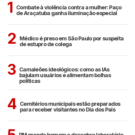
1
Combate à violência contra a mulher: Paço
de Araçatuba ganha iluminação especial
CIDADES
2
Médico é preso em São Paulo por suspeita
de estupro de colega
POLÍTICA
COTIDIANO
3
Camaleões ideológicos: como as IAs
bajulam usuários e alimentam bolhas
políticas
ARAÇATUBA
4
Cemitérios municipais estão preparados
para receber visitantes no Dia dos Pais
ARAÇATUBA
5
PM prende homem e descobre laboratório