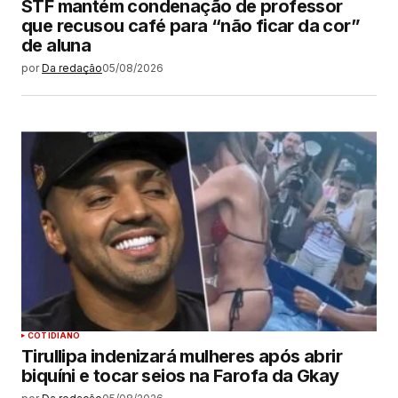
STF mantém condenação de professor
que recusou café para “não ficar da cor”
de aluna
por
Da redação
05/08/2026
COTIDIANO
Tirullipa indenizará mulheres após abrir
biquíni e tocar seios na Farofa da Gkay