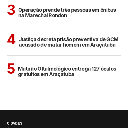
ARAÇATUBA
3
Operação prende três pessoas em ônibus
na Marechal Rondon
ARAÇATUBA
4
Justiça decreta prisão preventiva de GCM
acusado de matar homem em Araçatuba
ARAÇATUBA
5
Mutirão Oftalmológico entrega 127 óculos
gratuitos em Araçatuba
CIDADES